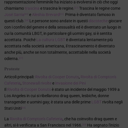
rappresentazione femminile ha iniziato a evolversi in ciò che oggi
chiamiamo
trascina
e trascina le regine.
Trascina le regine come
[27]
José Sarria
e
Aleshia Brevard
Prima è diventato famoso in
[30]
[31]
questi club.
Le persone sono andate in questi
discoteche
giocare
[28]
con i confini del genere e della sessualità ed è diventato un luogo in
cui la comunità LBGT, in particolare gli uomini gay, si è sentita
accettata. Poiché
La cultura LGBT
è diventata lentamente più
accettata nella società americana, il trascinamento è diventato
anche più, anche se non totalmente, accettabile nella società
odierna.
[27]
Proteste
Articoli principali:
Rivolta di Cooper Donuts
,
Rivolta di Compton's
Cafeteria
,
Stonewall rivolte
e
Invasione dei Pini
Il
Rivolta di Cooper Donuts
è stato un incidente del maggio 1959 a
Los Angeles in cui si ribellarono drag queen, lesbiche, donne
transgender e uomini gay; è stata una delle prime
LGBT
rivolta negli
Stati Uniti
[32]
La
Rivolta di Compton's Cafeteria
, che ha coinvolto drag queen e
altri, si è verificata a San Francisco nel 1966.
Ha segnato l'inizio
[33]