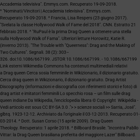
Accademia televisiva". Emmys.com. Recuperato 19-09-2018.
^ "Nominati/Vincitori | Accademia televisiva". Emmys.com.
Recuperato 19-09-2018. ^ Francia, Lisa Respers (23 giugno 2017).
"Svelata la classe Hollywood Walk of Fame del 2018". CNN. Estratto 21
febbraio 2018. ^ "RuPaul è la prima Drag Queen a ottenere una stella
sulla Hollywood Walk of Fama". Ulteriori letture Horowitz, Katie R.
(inverno 2013). "The Trouble with "Queerness": Drag and the Making of
Two Cultures". Segnali. 38 (2): 303–
326. doi:10.1086/667199. JSTOR 10.1086/667199. - 10.1086/667199
Link esterni Wikimedia Commons ha contenuti multimediali relativi
a Drag queen Cerca sosia femminile in Wikizionario, il dizionario gratuito.
Cerca drag queen in Wikizionario, il dizionario gratuito. Drag Artist
Discography (informazioni e discografia con riferimenti storici e foto) di
drag artist e imitatori femminili Lo specchio rosa – un film sulle drag
queen indiane Da Wikipedia, l'enciclopedia libera © Copyright Wikipédia -
Vedi articolo est sous CC BY-SA 3.0 .">
> scienze sociali >> Sarria, José".
glbtq. 1923-12-12. Archiviato da l'originale il 03-12-2013. Recuperato 01-
03-2014. ^ Dott. Susan Corso (15 aprile 2009). Drag Queen
Theology. Recuperato: 1 aprile 2018. ^ Billboard Brasile. "Incontra Pabllo
Vittar: la Drag Queen brasiliana preferita del maggiore Lazer" Billboard.