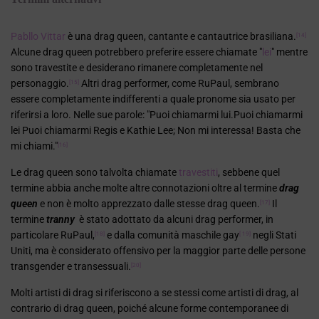
Pabllo Vittar
è una drag queen, cantante e cantautrice brasiliana.
[14]
Alcune drag queen potrebbero preferire essere chiamate "
lei
" mentre
sono travestite e desiderano rimanere completamente nel
personaggio.
Altri drag performer, come RuPaul, sembrano
[15]
essere completamente indifferenti a quale pronome sia usato per
riferirsi a loro. Nelle sue parole: "Puoi chiamarmi lui.Puoi chiamarmi
lei Puoi chiamarmi Regis e Kathie Lee; Non mi interessa! Basta che
mi chiami."
[16]
Le drag queen sono talvolta chiamate
travestiti
, sebbene quel
termine abbia anche molte altre connotazioni oltre al termine
drag
queen
e non è molto apprezzato dalle stesse drag queen.
Il
[17]
termine
tranny
è stato adottato da alcuni drag performer, in
particolare RuPaul,
e dalla comunità maschile gay
negli Stati
[18]
[ 19]
Uniti, ma è considerato offensivo per la maggior parte delle persone
transgender e transessuali.
[20]
Molti artisti di drag si riferiscono a se stessi come artisti di drag, al
contrario di drag queen, poiché alcune forme contemporanee di