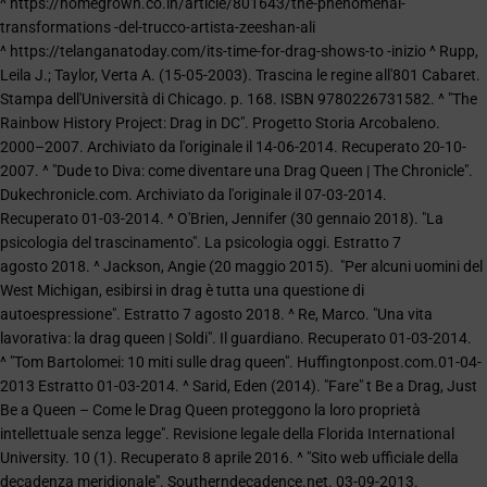
^ https://homegrown.co.in/article/801643/the-phenomenal-
transformations -del-trucco-artista-zeeshan-ali
^ https://telanganatoday.com/its-time-for-drag-shows-to -inizio ^ Rupp,
Leila J.; Taylor, Verta A. (15-05-2003). Trascina le regine all'801 Cabaret.
Stampa dell'Università di Chicago. p. 168. ISBN 9780226731582. ^ "The
Rainbow History Project: Drag in DC". Progetto Storia Arcobaleno.
2000–2007. Archiviato da l'originale il 14-06-2014. Recuperato 20-10-
2007. ^ "Dude to Diva: come diventare una Drag Queen | The Chronicle".
Dukechronicle.com. Archiviato da l'originale il 07-03-2014.
Recuperato 01-03-2014. ^ O'Brien, Jennifer (30 gennaio 2018). "La
psicologia del trascinamento". La psicologia oggi. Estratto 7
agosto 2018. ^ Jackson, Angie (20 maggio 2015). "Per alcuni uomini del
West Michigan, esibirsi in drag è tutta una questione di
autoespressione". Estratto 7 agosto 2018. ^ Re, Marco. "Una vita
lavorativa: la drag queen | Soldi". Il guardiano. Recuperato 01-03-2014.
^ "Tom Bartolomei: 10 miti sulle drag queen". Huffingtonpost.com.01-04-
2013 Estratto 01-03-2014. ^ Sarid, Eden (2014). "Fare" t Be a Drag, Just
Be a Queen – Come le Drag Queen proteggono la loro proprietà
intellettuale senza legge". Revisione legale della Florida International
University. 10 (1). Recuperato 8 aprile 2016. ^ "Sito web ufficiale della
decadenza meridionale". Southerndecadence.net. 03-09-2013.