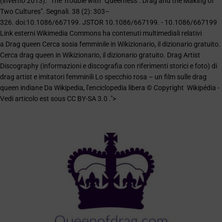
(inverno 2013). "The Trouble with "Queerness": Drag and the Making of
Two Cultures". Segnali. 38 (2): 303–
326. doi:10.1086/667199. JSTOR 10.1086/667199. - 10.1086/667199
Link esterni Wikimedia Commons ha contenuti multimediali relativi
a Drag queen Cerca sosia femminile in Wikizionario, il dizionario gratuito.
Cerca drag queen in Wikizionario, il dizionario gratuito. Drag Artist
Discography (informazioni e discografia con riferimenti storici e foto) di
drag artist e imitatori femminili Lo specchio rosa – un film sulle drag
queen indiane Da Wikipedia, l'enciclopedia libera © Copyright Wikipédia -
Vedi articolo est sous CC BY-SA 3.0 .">