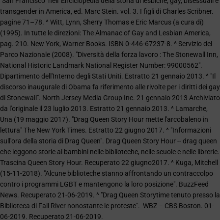
"San Francisco" nell' Enciclopedia della storia di lesbiche, gay, bisessuali e
transgender in America, ed. Marc Stein. vol. 3. I figli di Charles Scribner.
pagine 71–78. ^ Witt, Lynn, Sherry Thomas e Eric Marcus (a cura di)
(1995). In tutte le direzioni: The Almanac of Gay and Lesbian America,
pag. 210. New York, Warner Books. ISBN 0-446-67237-8. ^ Servizio del
Parco Nazionale (2008). "Diversità della forza lavoro : The Stonewall Inn,
National Historic Landmark National Register Number: 99000562".
Dipartimento dell'Interno degli Stati Uniti. Estratto 21 gennaio 2013. ^ "Il
discorso inaugurale di Obama fa riferimento alle rivolte per i diritti dei gay
di Stonewall". North Jersey Media Group Inc. 21 gennaio 2013 Archiviato
da l'originale il 23 luglio 2013. Estratto 21 gennaio 2013. ^ Lamarche,
Una (19 maggio 2017). "Drag Queen Story Hour mette l'arcobaleno in
lettura" The New York Times. Estratto 22 giugno 2017. ^ "Informazioni
sull'ora della storia di Drag Queen". Drag Queen Story Hour -- drag queen
che leggono storie ai bambini nelle biblioteche, nelle scuole e nelle librerie.
Trascina Queen Story Hour. Recuperato 22 giugno2017. ^ Kuga, Mitchell
(15-11-2018). "Alcune biblioteche stanno affrontando un contraccolpo
contro i programmi LGBT e mantengono la loro posizione". BuzzFeed
News. Recuperato 21-06-2019. ^ "Drag Queen Storytime tenuto presso la
Biblioteca di Fall River nonostante le proteste". WBZ – CBS Boston. 01-
06-2019. Recuperato 21-06-2019.