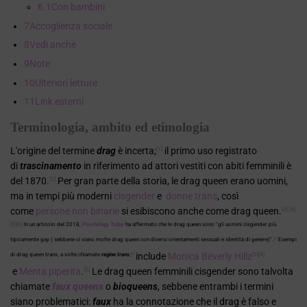
6.1
Con bambini
7
Accoglienza sociale
8
Vedi anche
9
Note
10
Ulteriori letture
11
Link esterni
Terminologia, ambito ed etimologia
L'origine del termine
drag
è incerta;
il primo uso registrato
[1]
di
trascinamento
in riferimento ad attori vestiti con abiti femminili è
del 1870.
Per gran parte della storia, le drag queen erano uomini,
[2]
ma in tempi più moderni
cisgender
e
donne trans
, così
come
persone non binarie
si esibiscono anche come drag queen.
[3]
[4]
[5]
[6]
In un articolo del 2018,
Psychology Today
ha affermato che le drag queen sono "gli uomini cisgender più
tipicamente gay ( sebbene ci siano molte drag queen con diversi orientamenti sessuali e identità di genere)".
Esempi
[7]
include
Monica Beverly Hillz
di drag queen trans, a volte chiamate
regine trans
,
[3]
[4]
[8]
e
Menta piperita
.
Le drag queen femminili cisgender sono talvolta
[5]
chiamate
faux queens
o
bioqueens
, sebbene entrambi i termini
siano problematici:
faux
ha la connotazione che il drag è falso e