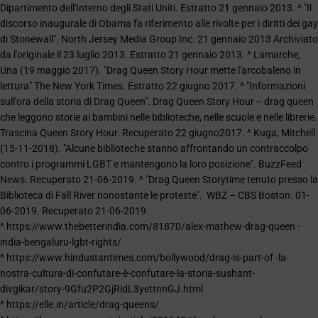
Dipartimento dell'Interno degli Stati Uniti. Estratto 21 gennaio 2013. ^ "Il
discorso inaugurale di Obama fa riferimento alle rivolte per i diritti dei gay
di Stonewall". North Jersey Media Group Inc. 21 gennaio 2013 Archiviato
da l'originale il 23 luglio 2013. Estratto 21 gennaio 2013. ^ Lamarche,
Una (19 maggio 2017). "Drag Queen Story Hour mette l'arcobaleno in
lettura" The New York Times. Estratto 22 giugno 2017. ^ "Informazioni
sull'ora della storia di Drag Queen". Drag Queen Story Hour -- drag queen
che leggono storie ai bambini nelle biblioteche, nelle scuole e nelle librerie.
Trascina Queen Story Hour. Recuperato 22 giugno2017. ^ Kuga, Mitchell
(15-11-2018). "Alcune biblioteche stanno affrontando un contraccolpo
contro i programmi LGBT e mantengono la loro posizione". BuzzFeed
News. Recuperato 21-06-2019. ^ "Drag Queen Storytime tenuto presso la
Biblioteca di Fall River nonostante le proteste". WBZ – CBS Boston. 01-
06-2019. Recuperato 21-06-2019.
^ https://www.thebetterindia.com/81870/alex-mathew-drag-queen -
india-bengaluru-lgbt-rights/
^ https://www.hindustantimes.com/bollywood/drag-is-part-of -la-
nostra-cultura-di-confutare-è-confutare-la-storia-sushant-
divgikar/story-9Gfu2P2GjRidL3yettnnGJ.html
^ https://elle.in/article/drag-queens/