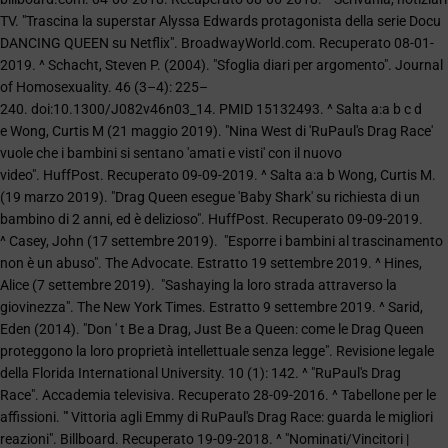
TV. "Trascina la superstar Alyssa Edwards protagonista della serie Docu
DANCING QUEEN su Netflix". BroadwayWorld.com. Recuperato 08-01-
2019. ^ Schacht, Steven P. (2004). "Sfoglia diari per argomento". Journal
of Homosexuality. 46 (3–4): 225–
240. doi:10.1300/J082v46n03_14. PMID 15132493. ^ Salta a:a b c d
e Wong, Curtis M (21 maggio 2019). "Nina West di 'RuPaul's Drag Race'
vuole che i bambini si sentano 'amati e visti' con il nuovo
video". HuffPost. Recuperato 09-09-2019. ^ Salta a:a b Wong, Curtis M.
(19 marzo 2019). "Drag Queen esegue 'Baby Shark' su richiesta di un
bambino di 2 anni, ed è delizioso". HuffPost. Recuperato 09-09-2019.
^ Casey, John (17 settembre 2019). "Esporre i bambini al trascinamento
non è un abuso". The Advocate. Estratto 19 settembre 2019. ^ Hines,
Alice (7 settembre 2019). "Sashaying la loro strada attraverso la
giovinezza". The New York Times. Estratto 9 settembre 2019. ^ Sarid,
Eden (2014). "Don ' t Be a Drag, Just Be a Queen: come le Drag Queen
proteggono la loro proprietà intellettuale senza legge". Revisione legale
della Florida International University. 10 (1): 142. ^ "RuPaul's Drag
Race". Accademia televisiva. Recuperato 28-09-2016. ^ Tabellone per le
affissioni. "' Vittoria agli Emmy di RuPaul's Drag Race: guarda le migliori
reazioni". Billboard. Recuperato 19-09-2018. ^ "Nominati/Vincitori |