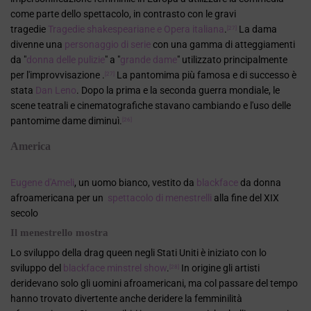
come parte dello spettacolo, in contrasto con le gravi
tragedie
Tragedie shakespeariane
e
Opera italiana
.
La dama
[27]
divenne una
personaggio di serie
con una gamma di atteggiamenti
da "
donna delle pulizie
" a "
grande dame
" utilizzato principalmente
per l'improvvisazione .
La pantomima più famosa e di successo è
[27]
stata
Dan Leno
. Dopo la prima e la seconda guerra mondiale, le
scene teatrali e cinematografiche stavano cambiando e l'uso delle
pantomime dame diminuì.
[26]
America
Eugene d'Ameli
, un uomo bianco, vestito da
blackface
da donna
afroamericana per un
spettacolo di menestrelli
alla fine del XIX
secolo
Il menestrello mostra
Lo sviluppo della drag queen negli Stati Uniti è iniziato con lo
sviluppo del
blackface
minstrel show
.
In origine gli artisti
[28]
deridevano solo gli uomini afroamericani, ma col passare del tempo
hanno trovato divertente anche deridere la femminilità