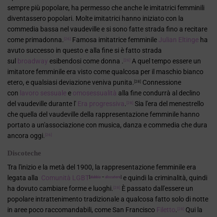
sempre più popolare, ha permesso che anche le imitatrici femminili
diventassero popolari. Molte imitatrici hanno iniziato con la
commedia bassa nel vaudeville e si sono fatte strada fino a recitare
come primadonna.
Famosa imitatrice femminile
Julian Eltinge
ha
[26]
avuto successo in questo e alla fine si è fatto strada
sul
broadway
esibendosi come donna .
A quel tempo essere un
[26]
imitatore femminile era visto come qualcosa per il maschio bianco
etero, e qualsiasi deviazione veniva punita.
Connessione
[28]
con
lavoro sessuale
e
omosessualità
alla fine condurrà al declino
del vaudeville durante l'
Era progressiva
.
Sia l'era del menestrello
[28]
che quella del vaudeville della rappresentazione femminile hanno
portato a un'associazione con musica, danza e commedia che dura
ancora oggi.
[26]
Discoteche
Tra l'inizio e la metà del 1900, la rappresentazione femminile era
legata alla
Comunità LGBT
e quindi la criminalità, quindi
[
dubbia
–
discutere
]
ha dovuto cambiare forme e luoghi.
È passato dall'essere un
[28]
popolare intrattenimento tradizionale a qualcosa fatto solo di notte
in aree poco raccomandabili, come San Francisco
Filetto
.
Qui la
[28]