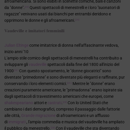
afroamericana. Si sono esibiti in scenette comiche, balli e canzoni
da "donne".
Questi spettacoli di menestrelli e i loro "suonatori di
[29]
ragazze" venivano usati dai bianchi per entrambi deridono e
opprimono le donne e gli afroamericani.
[29]
Vaudeville e imitatori femminili
Julian Eltinge
come imitatrice di donna nell'affascinante vedova,
inizio anni '10
L'ampio stile comico degli spettacoli di menestrelli ha contribuito a
sviluppare gli
vaudeville
spettacoli dalla fine del 1800 all'inizio del
1900
Con questo spostamento, le "donne giocatrici" sono
[28 ]
diventate "primedonne" e sono diventate più eleganti e raffinate, pur
conservando i loro elementi comici.
Mentre le "donne" erano
[29 ]
creazioni puramente americane, le "primadonna" erano ispirate sia
dagli spettacoli di travestimento americani che europei, come
shakespeariano
attori e
castrati
.
Con lo United Stati che
[29]
cambiano i dati demografici, compreso il passaggio dalle fattorie
alle città,
Grande migrazione
di afroamericani e un afflusso
di
immigrati
, l'ampia commedia e musica del vaudeville ha ampliato
il pubblico da menestrello.
Con il vaudeville che sta diventando
[28]