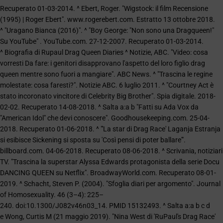
Recuperato 01-03-2014. ^ Ebert, Roger. "Wigstock: il film Recensione
(1995) | Roger Ebert". www.rogerebert.com. Estratto 13 ottobre 2018.
^ "Uragano Bianca (2016)". ^ "Boy George: "Non sono una Dragqueen!"
Su YouTube" . YouTube.com. 27-12-2007. Recuperato 01-03-2014.
^ Biografia di Rupaul Drag Queen Diaries ^ Notizie, ABC. "Video: cosa
vorresti Da fare: i genitori disapprovano l'aspetto del loro figlio drag
queen mentre sono fuori a mangiare". ABC News. ^ "Trascina le regine
molestate: cosa faresti?". Notizie ABC. 6 luglio 2011. ^ "Courtney Act è
stato incoronato vincitore di Celebrity Big Brother". Spia digitale. 2018-
02-02. Recuperato 14-08-2018. ^ Salta a:a b "Fatti su Ada Vox da
"American Idol" che devi conoscere". Goodhousekeeping.com. 25-04-
2018. Recuperato 01-06-2018. ^ "'La star di Drag Race' Laganja Estranja
si esibisce Sickening si sposta su 'Così pensi di poter ballare'".
billboard.com. 04-06-2018. Recuperato 08-06-2018. ^ Scrivania, notiziari
TV. "Trascina la superstar Alyssa Edwards protagonista della serie Docu
DANCING QUEEN su Netflix". BroadwayWorld.com. Recuperato 08-01-
2019. ^ Schacht, Steven P. (2004). "Sfoglia diari per argomento". Journal
of Homosexuality. 46 (3–4): 225–
240. doi:10.1300/J082v46n03_14. PMID 15132493. ^ Salta a:a b c d
e Wong, Curtis M (21 maggio 2019). "Nina West di 'RuPaul's Drag Race'