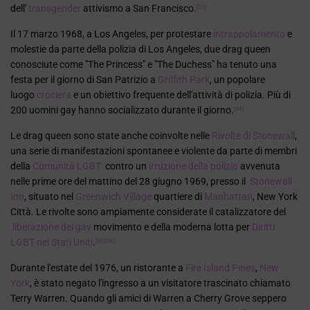
dell'
transgender
attivismo a San Francisco.
[33]
Il 17 marzo 1968, a Los Angeles, per protestare
intrappolamento
e
molestie da parte della polizia di Los Angeles, due drag queen
conosciute come "The Princess" e "The Duchess" ha tenuto una
festa per il giorno di San Patrizio a
Griffith Park
, un popolare
luogo
crociera
e un obiettivo frequente dell'attività di polizia. Più di
200 uomini gay hanno socializzato durante il giorno.
[34]
Le drag queen sono state anche coinvolte nelle
Rivolte di Stonewall
,
una serie di manifestazioni spontanee e violente da parte di membri
della
Comunità LGBT
contro un
irruzione della polizia
avvenuta
nelle prime ore del mattino del 28 giugno 1969, presso il
Stonewall
Inn
, situato nel
Greenwich Village
quartiere di
Manhattan
, New York
Città. Le rivolte sono ampiamente considerate il catalizzatore del
liberazione dei gay
movimento e della moderna lotta per
Diritti
LGBT nel Stati Uniti
.
[35]
[36]
Durante l'estate del 1976, un ristorante a
Fire Island Pines
,
New
York
, è stato negato l'ingresso a un visitatore trascinato chiamato
Terry Warren. Quando gli amici di Warren a Cherry Grove seppero