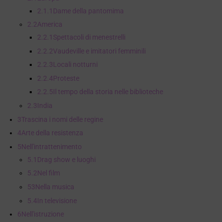
2.1.1
Dame della pantomima
2.2
America
2.2.1
Spettacoli di menestrelli
2.2.2
Vaudeville e imitatori femminili
2.2.3
Locali notturni
2.2.4
Proteste
2.2.5
Il tempo della storia nelle biblioteche
2.3
India
3
Trascina i nomi delle regine
4
Arte della resistenza
5
Nell'intrattenimento
5.1
Drag show e luoghi
5.2
Nel film
53
Nella musica
5.4
In televisione
6
Nell'istruzione