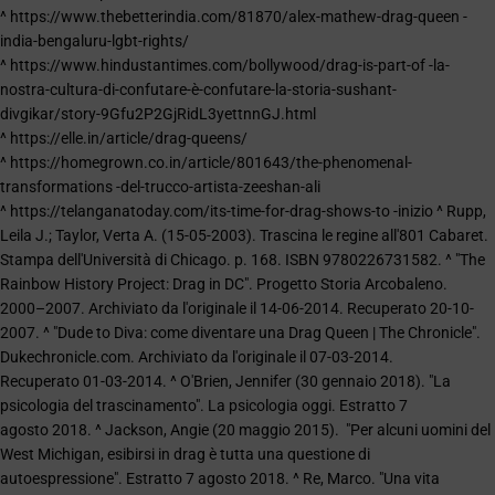
^ https://www.thebetterindia.com/81870/alex-mathew-drag-queen -
india-bengaluru-lgbt-rights/
^ https://www.hindustantimes.com/bollywood/drag-is-part-of -la-
nostra-cultura-di-confutare-è-confutare-la-storia-sushant-
divgikar/story-9Gfu2P2GjRidL3yettnnGJ.html
^ https://elle.in/article/drag-queens/
^ https://homegrown.co.in/article/801643/the-phenomenal-
transformations -del-trucco-artista-zeeshan-ali
^ https://telanganatoday.com/its-time-for-drag-shows-to -inizio ^ Rupp,
Leila J.; Taylor, Verta A. (15-05-2003). Trascina le regine all'801 Cabaret.
Stampa dell'Università di Chicago. p. 168. ISBN 9780226731582. ^ "The
Rainbow History Project: Drag in DC". Progetto Storia Arcobaleno.
2000–2007. Archiviato da l'originale il 14-06-2014. Recuperato 20-10-
2007. ^ "Dude to Diva: come diventare una Drag Queen | The Chronicle".
Dukechronicle.com. Archiviato da l'originale il 07-03-2014.
Recuperato 01-03-2014. ^ O'Brien, Jennifer (30 gennaio 2018). "La
psicologia del trascinamento". La psicologia oggi. Estratto 7
agosto 2018. ^ Jackson, Angie (20 maggio 2015). "Per alcuni uomini del
West Michigan, esibirsi in drag è tutta una questione di
autoespressione". Estratto 7 agosto 2018. ^ Re, Marco. "Una vita