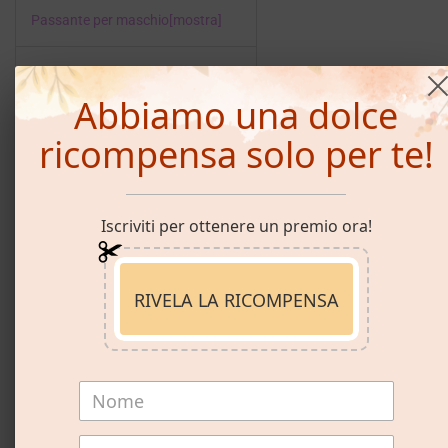
Passante per maschio
[mostra]
Passante per donna
[mostra]
Abbiamo una dolce
Organizzazioni
[mostra]
ricompensa solo per te!
Libri
[mostra]
Iscriviti per ottenere un premio ora!
v
t
e
RIVELA LA RICOMPENSA
A
drag queen
è una persona, principalmente di sesso maschile, che
usa
drag queen
e trucco da imitare e spesso esagerare
significatori
di genere femminile
e
ruoli di genere
per scopi di intrattenimento.
Storicamente, la maggior parte delle drag queen sono state uomini
che si vestono da donne. Nei tempi moderni, le drag queen sono