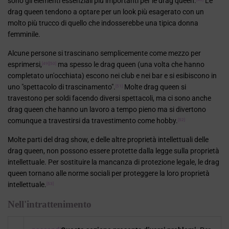
sono gli elementi essenziali più importanti per le drag queen.
Le
drag queen tendono a optare per un look più esagerato con un
molto più trucco di quello che indosserebbe una tipica donna
femminile.
Alcune persone si trascinano semplicemente come mezzo per
esprimersi,
ma spesso le drag queen (una volta che hanno
[49]
[50]
completato un'occhiata) escono nei club e nei bar e si esibiscono in
uno "spettacolo di trascinamento".
Molte drag queen si
[51]
travestono per soldi facendo diversi spettacoli, ma ci sono anche
drag queen che hanno un lavoro a tempo pieno ma si divertono
comunque a travestirsi da travestimento come hobby.
[52]
Molte parti del drag show, e delle altre proprietà intellettuali delle
drag queen, non possono essere protette dalla legge sulla proprietà
intellettuale. Per sostituire la mancanza di protezione legale, le drag
queen tornano alle norme sociali per proteggere la loro proprietà
intellettuale.
[53]
Nell'intrattenimento