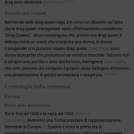
drag sono diventate
non binarie
.
[21]
[22]
Termini non comuni
Nel mondo delle drag queen oggi, è in corso un dibattito sul fatto
che le drag queen transgender siano effettivamente considerate
"Drag Queens". Alcuni sostengono che, poiché una drag queen è
definita come un uomo che interpreta una donna, le donne
transgender non possono essere drag queen.
Drag Kings
sono
donne biologiche che presumono un estetica maschile. Tuttavia non
è sempre così, perché ci sono anche biore, bioregine e
false regine
,
che sono persone che svolgono il proprio sesso biologico attraverso
una presentazione di genere accresciuta o esagerata .
[23]
[24]
[25]
Cronologia della resistenza
Europa
Dame della pantomima
Tra la fine del 1800 e la metà del 1900,
le dame
pantomima
divennero una forma popolare di rappresentazione
femminile in Europa.
Questa è stata la prima era di
[ 26]
impersonificazione femminile in Europa a utilizzare la commedia