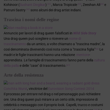
Kohinoor (
Sushant Divgikar
)
, Marca Tropicale
, Zeeshan Ali
e
[42]
[43]
[44]
Patruni Sastry
sono alcuni dei drag artist indiani.
[45]
Trascina i nomi delle regine
Annuncio per lavori di drag queen falsificati in
Wild Side Story
Una drag queen può scegliere o ricevere un
nome di
trascinamento
da un amico, a volte chiamato a
"trascina madre", la
così denominata divenendo così nota come a
"trascina figlia"
Le
[46]
madri e le figlie trascinanti hanno una relazione
mentore
-
apprendista. Le famiglie di trascinamento fanno parte della
cultura
della palla
e delle "case" di trascinamento.
[47]
Arte della resistenza
Conchita Wurst
, vincitrice del
Eurovision Song Contest 2014
Il processo per entrare nel drag o nel personaggio può richiedere
ore. Una drag queen può mirare a un certo stile, impressione di
celebrità o messaggio con il proprio look. Capelli, trucco e costumi
[48]