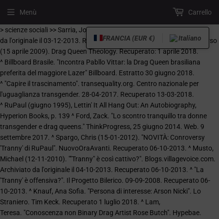
Menù
Carrello
> scienze sociali >> Sarria, José". glbtq. 1923-12-12. Archiviato
FRANCIA (EUR €)
Italiano
da l'originale il 03-12-2013. Recuperato 01-03-2014. ^ Dott. Susan Corso
(15 aprile 2009). Drag Queen Theology. Recuperato: 1 aprile 2018.
^ Billboard Brasile. "Incontra Pabllo Vittar: la Drag Queen brasiliana
preferita del maggiore Lazer" Billboard. Estratto 30 giugno 2018.
^ "Capire il trascinamento". transequality.org. Centro nazionale per
l'uguaglianza transgender. 28-04-2017. Recuperato 13-03-2018.
^ RuPaul (giugno 1995), Lettin' It All Hang Out: An Autobiography,
Hyperion Books, p. 139 ^ Ford, Zack. "Lo scontro tranquillo tra donne
transgender e drag queens." ThinkProgress, 25 giugno 2014. Web. 9
settembre 2017. ^ Spargo, Chris (15-01-2012). "NOVITÀ: Conroversy
'Tranny' di RuPaul". NuovoOraAvanti. Recuperato 06-10-2013. ^ Musto,
Michael (12-11-2010). ""Tranny" è così cattivo?". Blogs.villagevoice.com.
Archiviato da l'originale il 04-10-2013. Recuperato 06-10-2013. ^ "La
'Tranny' è offensiva?". Il Progetto Bilerico. 09-09-2008. Recuperato 06-
10-2013. ^ Knauf, Ana Sofia. "Persona di interesse: Arson Nicki". Lo
Straniero. Tim Keck. Recuperato 1 luglio 2018. ^ Lam,
Teresa. "Conoscenza non Binary Drag Artist Rose Butch". Hypebae.