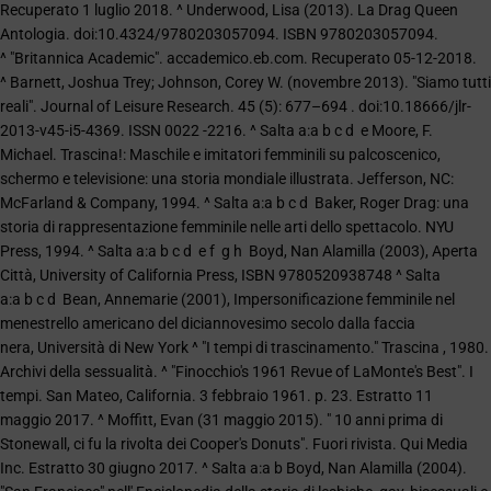
Recuperato 1 luglio 2018. ^ Underwood, Lisa (2013). La Drag Queen
Antologia. doi:10.4324/9780203057094. ISBN 9780203057094.
^ "Britannica Academic". accademico.eb.com. Recuperato 05-12-2018.
^ Barnett, Joshua Trey; Johnson, Corey W. (novembre 2013). "Siamo tutti
reali". Journal of Leisure Research. 45 (5): 677–694 . doi:10.18666/jlr-
2013-v45-i5-4369. ISSN 0022 -2216. ^ Salta a:a b c d e Moore, F.
Michael. Trascina!: Maschile e imitatori femminili su palcoscenico,
schermo e televisione: una storia mondiale illustrata. Jefferson, NC:
McFarland & Company, 1994. ^ Salta a:a b c d Baker, Roger Drag: una
storia di rappresentazione femminile nelle arti dello spettacolo. NYU
Press, 1994. ^ Salta a:a b c d e f g h Boyd, Nan Alamilla (2003), Aperta
Città, University of California Press, ISBN 9780520938748 ^ Salta
a:a b c d Bean, Annemarie (2001), Impersonificazione femminile nel
menestrello americano del diciannovesimo secolo dalla faccia
nera, Università di New York ^ "I tempi di trascinamento." Trascina , 1980.
Archivi della sessualità. ^ "Finocchio's 1961 Revue of LaMonte's Best". I
tempi. San Mateo, California. 3 febbraio 1961. p. 23. Estratto 11
maggio 2017. ^ Moffitt, Evan (31 maggio 2015). " 10 anni prima di
Stonewall, ci fu la rivolta dei Cooper's Donuts". Fuori rivista. Qui Media
Inc. Estratto 30 giugno 2017. ^ Salta a:a b Boyd, Nan Alamilla (2004).