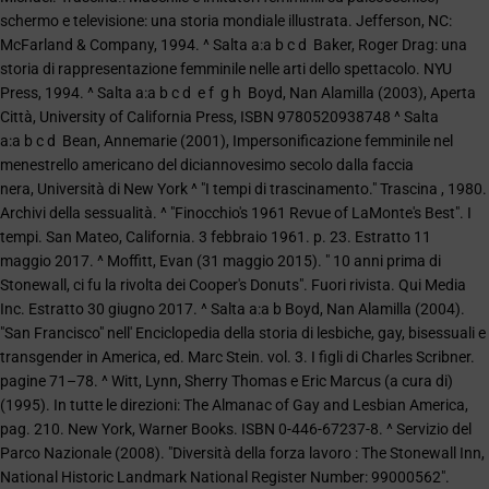
schermo e televisione: una storia mondiale illustrata. Jefferson, NC:
McFarland & Company, 1994. ^ Salta a:a b c d Baker, Roger Drag: una
storia di rappresentazione femminile nelle arti dello spettacolo. NYU
Press, 1994. ^ Salta a:a b c d e f g h Boyd, Nan Alamilla (2003), Aperta
Città, University of California Press, ISBN 9780520938748 ^ Salta
a:a b c d Bean, Annemarie (2001), Impersonificazione femminile nel
menestrello americano del diciannovesimo secolo dalla faccia
nera, Università di New York ^ "I tempi di trascinamento." Trascina , 1980.
Archivi della sessualità. ^ "Finocchio's 1961 Revue of LaMonte's Best". I
tempi. San Mateo, California. 3 febbraio 1961. p. 23. Estratto 11
maggio 2017. ^ Moffitt, Evan (31 maggio 2015). " 10 anni prima di
Stonewall, ci fu la rivolta dei Cooper's Donuts". Fuori rivista. Qui Media
Inc. Estratto 30 giugno 2017. ^ Salta a:a b Boyd, Nan Alamilla (2004).
"San Francisco" nell' Enciclopedia della storia di lesbiche, gay, bisessuali e
transgender in America, ed. Marc Stein. vol. 3. I figli di Charles Scribner.
pagine 71–78. ^ Witt, Lynn, Sherry Thomas e Eric Marcus (a cura di)
(1995). In tutte le direzioni: The Almanac of Gay and Lesbian America,
pag. 210. New York, Warner Books. ISBN 0-446-67237-8. ^ Servizio del
Parco Nazionale (2008). "Diversità della forza lavoro : The Stonewall Inn,
National Historic Landmark National Register Number: 99000562".