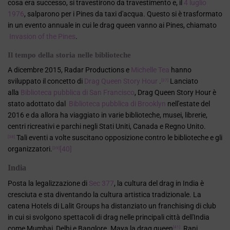
cosa era successo, si travestirono da travestimento e, il
4 luglio
1976
, salparono per i Pines da
taxi d'acqua. Questo si è trasformato
in un evento annuale in cui le drag queen vanno ai Pines, chiamato
Invasion of the Pines
.
Il tempo della storia nelle biblioteche
A dicembre 2015, Radar Productions e
Michelle Tea
hanno
sviluppato il concetto di
Drag Queen Story Hour
.
Lanciato
[37]
alla
Biblioteca pubblica di San Francisco
, Drag Queen Story Hour è
stato adottato dal
Biblioteca pubblica di Brooklyn
nell'estate del
2016 e da allora ha viaggiato in varie biblioteche, musei, librerie,
centri ricreativi e parchi negli Stati Uniti, Canada e Regno Unito.
Tali eventi a volte suscitano opposizione contro le biblioteche e gli
[38]
organizzatori.
[40]
[39]
India
Posta la legalizzazione di
Sec 377
, la cultura del drag in India è
cresciuta e sta diventando la cultura artistica tradizionale. La
catena Hotels di Lalit Groups ha distanziato un franchising di club
in cui si svolgono spettacoli di drag nelle principali città dell'India
come Mumbai, Delhi e Banglore. Maya la drag queen
, Rani
[41]