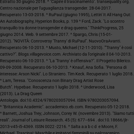
Estratto 30 giugno 2018. ^ "Capire il trascinamento". transequality.org.
Centro nazionale per l'uguaglianza transgender. 28-04-2017.
Recuperato 13-03-2018. ^ RuPaul (giugno 1995), Lettin' It All Hang Out:
An Autobiography, Hyperion Books, p. 139 ^ Ford, Zack. "Lo scontro
tranquillo tra donne transgender e drag queens." ThinkProgress, 25
giugno 2014. Web. 9 settembre 2017. ^ Spargo, Chris (15-01-
2012). "NOVITÀ: Conroversy 'Tranny' di RuPaul". NuovoOraAvanti.
Recuperato 06-10-2013. ^ Musto, Michael (12-11-2010). ""Tranny" è così
cattivo?". Blogs.villagevoice.com. Archiviato da l'originale il 04-10-2013.
Recuperato 06-10-2013. ^ "La 'Tranny' è offensiva?". Il Progetto Bilerico.
09-09-2008. Recuperato 06-10-2013. ^ Knauf, Ana Sofia. "Persona di
interesse: Arson Nicki". Lo Straniero. Tim Keck. Recuperato 1 luglio 2018.
^ Lam, Teresa. "Conoscenza non Binary Drag Artist Rose
Butch". Hypebae. Recuperato 1 luglio 2018. ^ Underwood, Lisa
(2013). La Drag Queen
Antologia. doi:10.4324/9780203057094. ISBN 9780203057094.
^ "Britannica Academic". accademico.eb.com. Recuperato 05-12-2018.
^ Barnett, Joshua Trey; Johnson, Corey W. (novembre 2013). "Siamo tutti
reali". Journal of Leisure Research. 45 (5): 677–694 . doi:10.18666/jlr-
2013-v45-i5-4369. ISSN 0022 -2216. ^ Salta a:a b c d e Moore, F.
Michael. Trascina!: Maschile e imitatori femminili su palcoscenico,