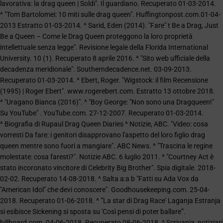
lavorativa: la drag queen | Soldi". Il guardiano. Recuperato 01-03-2014.
^ "Tom Bartolomei: 10 miti sulle drag queen". Huffingtonpost.com.01-04-
2013 Estratto 01-03-2014. ^ Sarid, Eden (2014). "Fare" t Be a Drag, Just
Be a Queen – Come le Drag Queen proteggono la loro proprietà
intellettuale senza legge". Revisione legale della Florida International
University. 10 (1). Recuperato 8 aprile 2016. ^ "Sito web ufficiale della
decadenza meridionale". Southerndecadence.net. 03-09-2013.
Recuperato 01-03-2014. ^ Ebert, Roger. "Wigstock: il film Recensione
(1995) | Roger Ebert". www.rogerebert.com. Estratto 13 ottobre 2018.
^ "Uragano Bianca (2016)". ^ "Boy George: "Non sono una Dragqueen!"
Su YouTube" . YouTube.com. 27-12-2007. Recuperato 01-03-2014.
^ Biografia di Rupaul Drag Queen Diaries ^ Notizie, ABC. "Video: cosa
vorresti Da fare: i genitori disapprovano l'aspetto del loro figlio drag
queen mentre sono fuori a mangiare". ABC News. ^ "Trascina le regine
molestate: cosa faresti?". Notizie ABC. 6 luglio 2011. ^ "Courtney Act è
stato incoronato vincitore di Celebrity Big Brother". Spia digitale. 2018-
02-02. Recuperato 14-08-2018. ^ Salta a:a b "Fatti su Ada Vox da
"American Idol" che devi conoscere". Goodhousekeeping.com. 25-04-
2018. Recuperato 01-06-2018. ^ "'La star di Drag Race' Laganja Estranja
si esibisce Sickening si sposta su 'Così pensi di poter ballare'".
billboard.com. 04-06-2018. Recuperato 08-06-2018. ^ Scrivania, notiziari