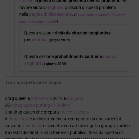
nascondi
Questa sezione presenta diversi problemi.
Per
favore aiutaci
migliora
o discuti di questi problemi
nella
pagina di discussione
.
(
Scopri come e quando rimuovere
questi messaggi modello
)
Questa sezione
richiede citazioni aggiuntive
per
verifica
.
(
giugno 2018)
Questa sezione
probabilmente contiene
ricerca
originale
.
(
giugno 2018
)
Trascina spettacoli e luoghi
Drag queen a
Sofia Pride
2019 a
Bulgaria
Una drag queen che prepara
trucco di scena
A
drag show
è un intrattenimento composto da una varietà di
canzoni,
monologhi
o scenette con artisti singoli o gruppi di artisti
travestiti destinati a intrattenere il pubblico. Si va da spettacoli