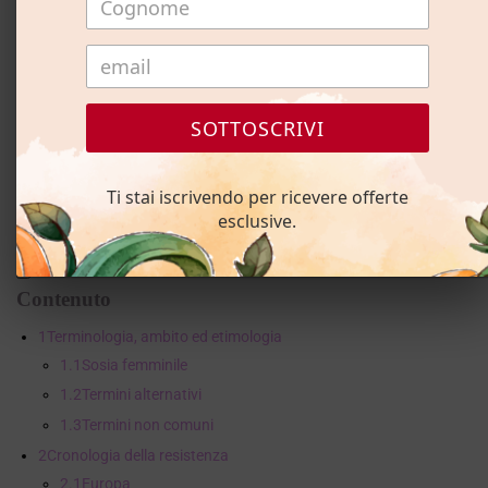
associate a
gay
uomini e
cultura gay
, ma le regine possono essere di
qualsiasi
genere
e
identità sessuale
.
Le persone partecipano all'attività di
fare il drag
per ragioni che
vanno dall'espressione di sé alle prestazioni tradizionali. Gli
spettacoli di trascinamento spesso includono
sincronizzazione
SOTTOSCRIVI
labiale
, canti dal vivo e balli. Si verificano in eventi come
parate del
gay pride
e
rievocazioni storiche
e in luoghi
come
cabaret
e
discoteche
. Le drag queen variano in base al tipo,
Ti stai iscrivendo per ricevere offerte
alla cultura e alla dedizione, dai professionisti che recitano nei film
esclusive.
alle persone che si trascinano solo occasionalmente.
Contenuto
1
Terminologia, ambito ed etimologia
1.1
Sosia femminile
1.2
Termini alternativi
1.3
Termini non comuni
2
Cronologia della resistenza
2.1
Europa