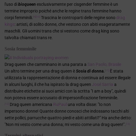
l'uso di
bioqueen
esclusivamente per cisgender femmine è un
termine improprio poiché anche le regine trans femmine hanno
corpi femminili.
Trascina le controparti delle regine sono
drag
[9]
[10]
kings
: artisti, di solito donne, che vestono con abiti esageratamente
maschili. Gli uomini trans che si vestono come drag king sono
talvolta chiamati trans re.
Sosia femminile
Drag queen che camminano in una parata a
San Paolo, Brasile
Un altro termine per una drag queen è
Sosia di donna.
È stata
[11]
utilizzata la rappresentazione di donna e continua ad essere illegale
in alcuni luoghi, il che ha ispirato la drag queen
José Sarria
a
distribuire etichette ai suoi amici con la scritta "I am a boy", quindi
non poteva essere accusato di impersonificazione femminile.
Drag queen americana
RuPaul
una volta disse: "Io non
[12]
impersono donne! Quante donne conosci che indossano tacchi alti
sette pollici, parrucche quattro piedi e abiti attillati?" Ha anche detto:
"Non mi vesto come una donna; mi vesto come una drag queen!".
[13]
Termini alternativi