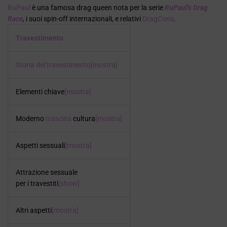
RuPaul
è una famosa drag queen nota per la serie
RuPaul's Drag
Race
, i suoi spin-off internazionali, e relativi
DragCons
.
Travestimento
Storia del travestimento
[mostra]
Elementi chiave
[mostra]
Moderno
trascina
cultura
[mostra]
Aspetti sessuali
[mostra]
Attrazione sessuale
per i travestiti
[show]
Altri aspetti
[mostra]