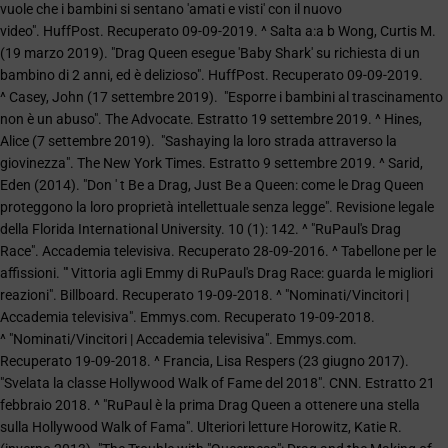
vuole che i bambini si sentano 'amati e visti' con il nuovo
video". HuffPost. Recuperato 09-09-2019. ^ Salta a:a b Wong, Curtis M.
(19 marzo 2019). "Drag Queen esegue 'Baby Shark' su richiesta di un
bambino di 2 anni, ed è delizioso". HuffPost. Recuperato 09-09-2019.
^ Casey, John (17 settembre 2019). "Esporre i bambini al trascinamento
non è un abuso". The Advocate. Estratto 19 settembre 2019. ^ Hines,
Alice (7 settembre 2019). "Sashaying la loro strada attraverso la
giovinezza". The New York Times. Estratto 9 settembre 2019. ^ Sarid,
Eden (2014). "Don ' t Be a Drag, Just Be a Queen: come le Drag Queen
proteggono la loro proprietà intellettuale senza legge". Revisione legale
della Florida International University. 10 (1): 142. ^ "RuPaul's Drag
Race". Accademia televisiva. Recuperato 28-09-2016. ^ Tabellone per le
affissioni. "' Vittoria agli Emmy di RuPaul's Drag Race: guarda le migliori
reazioni". Billboard. Recuperato 19-09-2018. ^ "Nominati/Vincitori |
Accademia televisiva". Emmys.com. Recuperato 19-09-2018.
^ "Nominati/Vincitori | Accademia televisiva". Emmys.com.
Recuperato 19-09-2018. ^ Francia, Lisa Respers (23 giugno 2017).
"Svelata la classe Hollywood Walk of Fame del 2018". CNN. Estratto 21
febbraio 2018. ^ "RuPaul è la prima Drag Queen a ottenere una stella
sulla Hollywood Walk of Fama". Ulteriori letture Horowitz, Katie R.